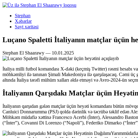
Stephan
Xəbərlər
Sayt xəritəsi
Luçano Spaletti İtaliyanın matçlar üçün he
Stephan El Shaarawy — 10.01.2025
İtaliya milli futbol komandası X-dəki (keçmiş Twitter) rəsmi hesabı v
möhkəmliyi ilə tanınan Şimali Makedoniya ilə qarşılaşacaq. Cəmi üç g
altında İtaliya tərəfi mühüm xalları əldə etməyi və Avro-2024-ün s
İtaliyanın Qarşıdakı Matçlar üçün Heyətin
İtaliyanın qarşıdan gələn matçlar üçün heyəti komandanı bütün mövqelər
Canluici Donnarumma (PSJ) qolda dərinlik və təcrübə təklif edən Alex
Möhkəm müdafiə xəttinə Francesco Acerbi (İnter), Alessandro Baston
(“İnter”), Covanni Di Lorenzo (“Napoli”), Federiko Dimarko (“İnter”),
Yarımmüdafiəç