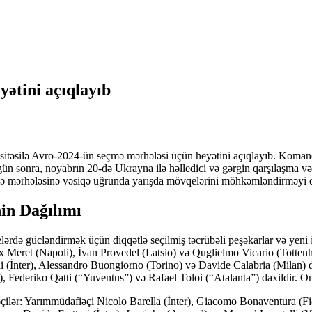
yətini açıqlayıb
asitəsilə Avro-2024-ün seçmə mərhələsi üçün heyətini açıqlayıb. Komand
ün sonra, noyabrın 20-də Ukrayna ilə həlledici və gərgin qarşılaşma v
eçmə mərhələsinə vəsiqə uğrunda yarışda mövqelərini möhkəmləndirməyi 
in Dağılımı
də gücləndirmək üçün diqqətlə seçilmiş təcrübəli peşəkarlar və yeni ist
 Meret (Napoli), İvan Provedel (Latsio) və Quglielmo Vicario (Tottenham
i (İnter), Alessandro Buongiorno (Torino) və Davide Calabria (Milan)
 Federiko Qatti (“Yuventus”) və Rafael Toloi (“Atalanta”) daxildir. On
ilər: Yarımmüdafiəçi Nicolo Barella (İnter), Giacomo Bonaventura (Fi