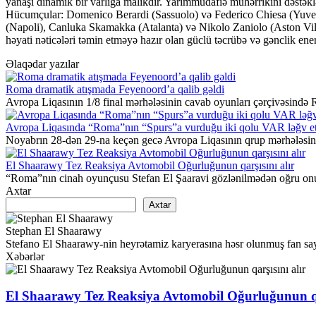
yanaşı dinamik bir varlığa malikdir. Yarımmüdafiə mühərrikini dəstəkl
Hücumçular: Domenico Berardi (Sassuolo) və Federico Chiesa (Yuvent
(Napoli), Canluka Skamakka (Atalanta) və Nikolo Zaniolo (Aston Villa)
həyati nəticələri təmin etməyə hazır olan güclü təcrübə və gənclik enerji
Əlaqədar yazılar
Roma dramatik atışmada Feyenoord’a qalib gəldi
Avropa Liqasının 1/8 final mərhələsinin cavab oyunları çərçivəsind
Avropa Liqasında “Roma”nın “Spurs”a vurduğu iki qolu VAR ləğv e
Noyabrın 28-dən 29-na keçən gecə Avropa Liqasının qrup mərhələsin
El Shaarawy Tez Reaksiya Avtomobil Oğurluğunun qarşısını alır
“Roma”nın cinah oyunçusu Stefan El Şaaravi gözlənilmədən oğru onu
Axtar
Axtar
Stephan El Shaarawy
Stefano El Shaarawy-nin heyrətamiz karyerasına həsr olunmuş fan saytı
Xəbərlər
El Shaarawy Tez Reaksiya Avtomobil Oğurluğunun qar