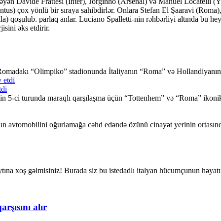
əyən Davide Frattesi (İnter), Jorginho (Arsenal) və Manuel Locatelli (Y
us) çox yönlü bir sıraya sahibdirlər. Onlara Stefan El Şaaravi (Roma
 qoşulub. parlaq anlar. Luciano Spalletti-nin rəhbərliyi altında bu he
sini əks etdirir.
ə Romadakı “Olimpiko” stadionunda İtaliyanın “Roma” və Hollandiyanı
tdi
in 5-ci turunda maraqlı qarşılaşma üçün “Tottenhem” və “Roma” ikon
n avtomobilini oğurlamağa cəhd edəndə özünü cinayət yerinin ortasınd
na xoş gəlmisiniz! Burada siz bu istedadlı italyan hücumçunun həyatında
şısını alır