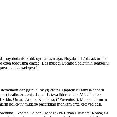
a noyabrda iki kritik oyuna hazırlaşır. Noyabrın 17-də adzurrilər
əd edən toqquşma olacaq. Baş məşqçi Luçano Spalettinin rəhbərliyi
qarşısına məqsəd qoyub.
edadların qarışığını nümayiş etdirir. Qapıçılar: Həmişə etibarlı
) tərəfindən dəstəklənən dəstəyə liderlik edir. Müdafiəçilər:
 daxildir. Onlara Andrea Kambiaso (“Yuventus”), Matteo Darmian
ların kollektiv müdafiə bacarıqları möhkəm arxa xətt vəd edir.
orentina), Andrea Colpani (Monza) və Bryan Cristante (Roma) ilə